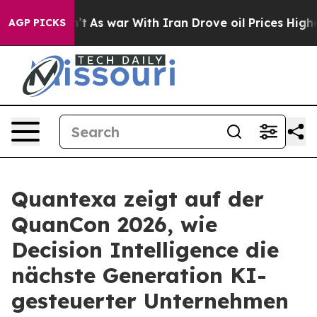
 Didn’t
As war With Iran Drove oil Prices Higher, Tru
AGP PICKS
Quantexa zeigt auf der
QuanCon 2026, wie
Decision Intelligence die
nächste Generation KI-
gesteuerter Unternehmen