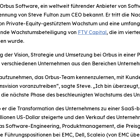
us Software, ein weltweit führender Anbieter von Softw
nnung von Steve Fulton zum CEO bekannt. Er tritt die Na
n Private-Equity-gestütztem Wachstum und eine umfangr
tende Wachstumsbeteiligung von
FTV Capital
, die im vier
en wurde.
ung der Vision, Strategie und Umsetzung bei Orbus in einer 
ei verschiedenen Unternehmen aus den Bereichen Unterneh
it aufzunehmen, das Orbus-Team kennenzulernen, mit Kunde
vision voranzutreiben“, sagte Steve. „Ich bin überzeugt,
r die nächste Phase des beschleunigten Wachstums des U
 er die Transformation des Unternehmens zu einer SaaS-bas
lionen US-Dollar steigerte und den Verkauf des Unternehm
 das Software-Engineering, Produktmanagement, die Preis
 Führungspositionen bei EMC, Dell, Scaleio (von EMC ü