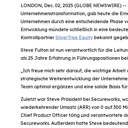
LONDON, Dec. 02, 2025 (GLOBE NEWSWIRE) -- Orb
Unternehmenstransformation, gab heute die Erne
Unternehmen durch eine entscheidende Phase vo
Entwicklung mündete schließlich in eine bedeu
Kontrollpartner
SilverTree Equity
bekannt gegeb
Steve Fulton ist nun verantwortlich für die Leit
als 25 Jahre Erfahrung in Führungspositionen b
„Ich freue mich sehr darauf, die wichtige Arbe
strategische Weiterentwicklung der Unternehmens
Team optimal ergänzen und eine solide Basis fü
Zuletzt war Steve Präsident bei Secureworks, wo
wiederkehrender Umsatz (ARR) von 0 auf 300 Mil
Chief Product Officer tätig und verantwortete
Secureworks. Außerdem hatte Steve bedeutende