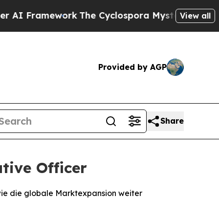
Framework
The Cyclospora Mystery: How Human P
View all
Provided by AGP
Share
tive Officer
wie die globale Marktexpansion weiter