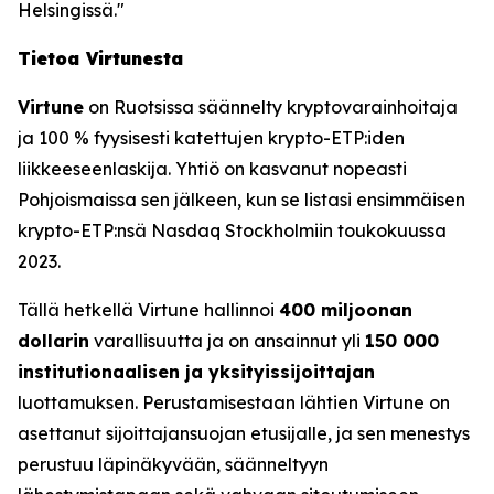
Helsingissä."
Tietoa Virtunesta
Virtune
on Ruotsissa säännelty kryptovarainhoitaja
ja 100 % fyysisesti katettujen krypto-ETP:iden
liikkeeseenlaskija. Yhtiö on kasvanut nopeasti
Pohjoismaissa sen jälkeen, kun se listasi ensimmäisen
krypto-ETP:nsä Nasdaq Stockholmiin toukokuussa
2023.
Tällä hetkellä Virtune hallinnoi
400 miljoonan
dollarin
varallisuutta ja on ansainnut yli
150 000
institutionaalisen ja yksityissijoittajan
luottamuksen. Perustamisestaan lähtien Virtune on
asettanut sijoittajansuojan etusijalle, ja sen menestys
perustuu läpinäkyvään, säänneltyyn