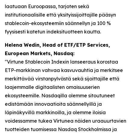
laatuaan Euroopassa, tarjoten sekä
institutionaalisille että yksityissijoittajille pääsyn
stablecoin-ekosysteemiin säännellyn ja 100 %
fyysisesti katetun indeksituotteen kautta.
Helena Wedin, Head of ETF/ETP Services,
European Markets, Nasdaq:
"Virtune Stablecoin Indexin lanseeraus korostaa
ETP-markkinan vahvaa kasvuvauhtia ja merkitsee
merkittävää virstanpylvästä sekä sijoittajille että
laajemmalle digitaalisten omaisuuserien
ekosysteemille. Nasdaqilla olemme sitoutuneet
edistämään innovaatioita säännellyillä ja
läpinäkyvillä markkinoilla, ja olemme iloisia
voidessamme tukea Virtunea näiden uraauurtavien
tuotteiden tuomisessa Nasdaq Stockholmissa ja