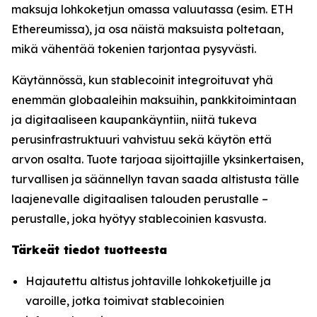
maksuja lohkoketjun omassa valuutassa (esim. ETH
Ethereumissa), ja osa näistä maksuista poltetaan,
mikä vähentää tokenien tarjontaa pysyvästi.
Käytännössä, kun stablecoinit integroituvat yhä
enemmän globaaleihin maksuihin, pankkitoimintaan
ja digitaaliseen kaupankäyntiin, niitä tukeva
perusinfrastruktuuri vahvistuu sekä käytön että
arvon osalta. Tuote tarjoaa sijoittajille yksinkertaisen,
turvallisen ja säännellyn tavan saada altistusta tälle
laajenevalle digitaalisen talouden perustalle –
perustalle, joka hyötyy stablecoinien kasvusta.
Tärkeät tiedot tuotteesta
Hajautettu altistus johtaville lohkoketjuille ja
varoille, jotka toimivat stablecoinien