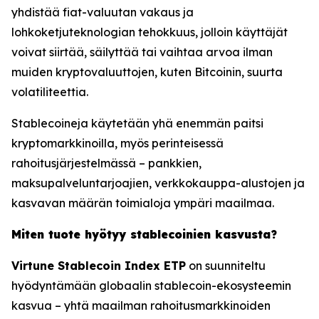
yhdistää fiat-valuutan vakaus ja
lohkoketjuteknologian tehokkuus, jolloin käyttäjät
voivat siirtää, säilyttää tai vaihtaa arvoa ilman
muiden kryptovaluuttojen, kuten Bitcoinin, suurta
volatiliteettia.
Stablecoineja käytetään yhä enemmän paitsi
kryptomarkkinoilla, myös perinteisessä
rahoitusjärjestelmässä – pankkien,
maksupalveluntarjoajien, verkkokauppa-alustojen ja
kasvavan määrän toimialoja ympäri maailmaa.
Miten tuote hyötyy stablecoinien kasvusta?
Virtune Stablecoin Index ETP
on suunniteltu
hyödyntämään globaalin stablecoin-ekosysteemin
kasvua – yhtä maailman rahoitusmarkkinoiden