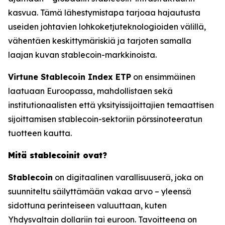
kasvua. Tämä lähestymistapa tarjoaa hajautusta
useiden johtavien lohkoketjuteknologioiden välillä,
vähentäen keskittymäriskiä ja tarjoten samalla
laajan kuvan stablecoin-markkinoista.
Virtune Stablecoin Index ETP
on ensimmäinen
laatuaan Euroopassa, mahdollistaen sekä
institutionaalisten että yksityissijoittajien temaattisen
sijoittamisen stablecoin-sektoriin pörssinoteeratun
tuotteen kautta.
Mitä stablecoinit ovat?
Stablecoin
on digitaalinen varallisuuserä, joka on
suunniteltu säilyttämään vakaa arvo – yleensä
sidottuna perinteiseen valuuttaan, kuten
Yhdysvaltain dollariin tai euroon. Tavoitteena on