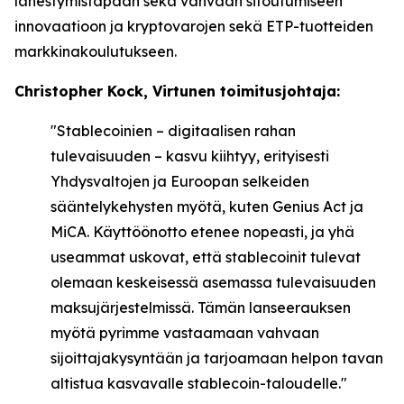
lähestymistapaan sekä vahvaan sitoutumiseen
innovaatioon ja kryptovarojen sekä ETP-tuotteiden
markkinakoulutukseen.
Christopher Kock, Virtunen toimitusjohtaja:
"Stablecoinien – digitaalisen rahan
tulevaisuuden – kasvu kiihtyy, erityisesti
Yhdysvaltojen ja Euroopan selkeiden
sääntelykehysten myötä, kuten Genius Act ja
MiCA. Käyttöönotto etenee nopeasti, ja yhä
useammat uskovat, että stablecoinit tulevat
olemaan keskeisessä asemassa tulevaisuuden
maksujärjestelmissä. Tämän lanseerauksen
myötä pyrimme vastaamaan vahvaan
sijoittajakysyntään ja tarjoamaan helpon tavan
altistua kasvavalle stablecoin-taloudelle."