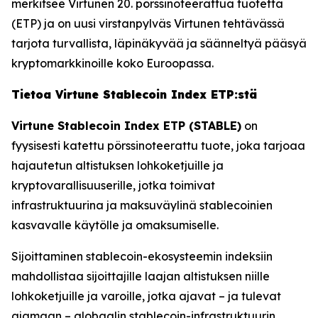
merkitsee Virtunen 20. pörssinoteerattua tuotetta
(ETP) ja on uusi virstanpylväs Virtunen tehtävässä
tarjota turvallista, läpinäkyvää ja säänneltyä pääsyä
kryptomarkkinoille koko Euroopassa.
Tietoa Virtune Stablecoin Index ETP:stä
Virtune Stablecoin Index ETP (STABLE)
on
fyysisesti katettu pörssinoteerattu tuote, joka tarjoaa
hajautetun altistuksen lohkoketjuille ja
kryptovarallisuuserille, jotka toimivat
infrastruktuurina ja maksuväylinä stablecoinien
kasvavalle käytölle ja omaksumiselle.
Sijoittaminen stablecoin-ekosysteemin indeksiin
mahdollistaa sijoittajille laajan altistuksen niille
lohkoketjuille ja varoille, jotka ajavat – ja tulevat
ajamaan – globaalin stablecoin-infrastruktuurin