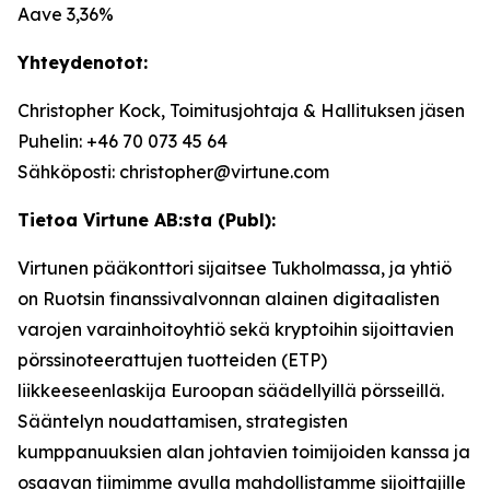
Aave 3,36%
Yhteydenotot:
Christopher Kock, Toimitusjohtaja & Hallituksen jäsen
Puhelin: +46 70 073 45 64
Sähköposti: christopher@virtune.com
Tietoa Virtune AB:sta (Publ):
Virtunen pääkonttori sijaitsee Tukholmassa, ja yhtiö
on Ruotsin finanssivalvonnan alainen digitaalisten
varojen varainhoitoyhtiö sekä kryptoihin sijoittavien
pörssinoteerattujen tuotteiden (ETP)
liikkeeseenlaskija Euroopan säädellyillä pörsseillä.
Sääntelyn noudattamisen, strategisten
kumppanuuksien alan johtavien toimijoiden kanssa ja
osaavan tiimimme avulla mahdollistamme sijoittajille