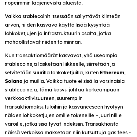
nopeimmin laajenevista alueista.
Vaikka stablecoinit itsessään säilyttävät kiinteän
arvon, niiden kasvava käyttö lisää kysyntää
lohkoketjujen ja infrastruktuurin osalta, jotka
mahdollistavat niiden toiminnan.
Kun transaktiomäärät kasvavat, yhä useampia
stablecoineja lasketaan liikkeelle, siirretään ja
selvitetään suurilla lohkoketjuilla, kuten
Ethereum
,
Solana
ja muilla. Vaikka tuote ei sisällä varsinaisia
stablecoineja, tämä kasvu johtaa korkeampaan
verkkoaktiivisuuteen, suurempiin
transaktiomaksutuloihin ja kasvaneeseen hyötyyn
näiden lohkoketjujen omille tokeneille – juuri niille
varoille, jotka sisältyvät indeksiin. Transaktioista
näissä verkoissa maksetaan niin kutsuttuja
gas fees
-