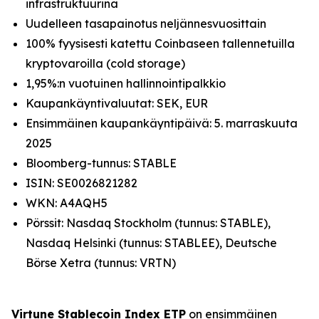
infrastruktuurina
Uudelleen tasapainotus neljännesvuosittain
100% fyysisesti katettu Coinbaseen tallennetuilla
kryptovaroilla (cold storage)
1,95%:n vuotuinen hallinnointipalkkio
Kaupankäyntivaluutat: SEK, EUR
Ensimmäinen kaupankäyntipäivä: 5. marraskuuta
2025
Bloomberg-tunnus: STABLE
ISIN: SE0026821282
WKN: A4AQH5
Pörssit: Nasdaq Stockholm (tunnus: STABLE),
Nasdaq Helsinki (tunnus: STABLEE), Deutsche
Börse Xetra (tunnus: VRTN)
Virtune Stablecoin Index ETP
on ensimmäinen