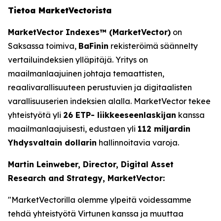
Tietoa MarketVectorista
MarketVector Indexes™ (MarketVector)
on
Saksassa toimiva,
BaFinin
rekisteröimä säännelty
vertailuindeksien ylläpitäjä. Yritys on
maailmanlaajuinen johtaja temaattisten,
reaalivarallisuuteen perustuvien ja digitaalisten
varallisuuserien indeksien alalla. MarketVector tekee
yhteistyötä yli
26 ETP- liikkeeseenlaskijan
kanssa
maailmanlaajuisesti, edustaen yli
112 miljardin
Yhdysvaltain dollarin
hallinnoitavia varoja.
Martin Leinweber, Director, Digital Asset
Research and Strategy, MarketVector:
"MarketVectorilla olemme ylpeitä voidessamme
tehdä yhteistyötä Virtunen kanssa ja muuttaa