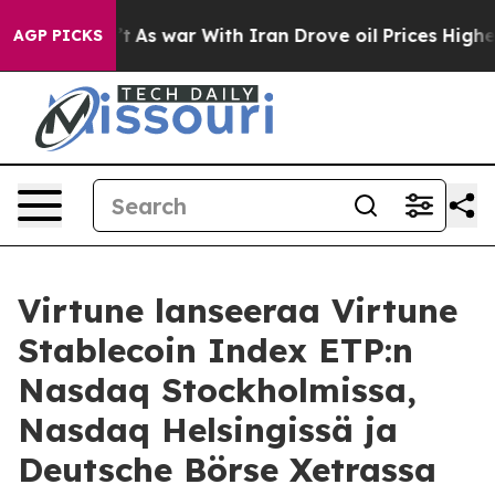
dn’t
As war With Iran Drove oil Prices Higher, Trump 
AGP PICKS
Virtune lanseeraa Virtune
Stablecoin Index ETP:n
Nasdaq Stockholmissa,
Nasdaq Helsingissä ja
Deutsche Börse Xetrassa