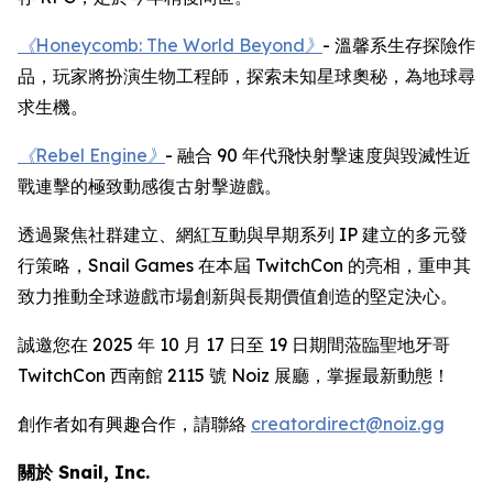
《Honeycomb: The World Beyond》
- 溫馨系生存探險作
品，玩家將扮演生物工程師，探索未知星球奧秘，為地球尋
求生機。
《Rebel Engine》
- 融合 90 年代飛快射擊速度與毀滅性近
戰連擊的極致動感復古射擊遊戲。
透過聚焦社群建立、網紅互動與早期系列 IP 建立的多元發
行策略，Snail Games 在本屆 TwitchCon 的亮相，重申其
致力推動全球遊戲市場創新與長期價值創造的堅定決心。
誠邀您在 2025 年 10 月 17 日至 19 日期間蒞臨聖地牙哥
TwitchCon 西南館 2115 號 Noiz 展廳，掌握最新動態！
創作者如有興趣合作，請聯絡
creatordirect@noiz.gg
關於 Snail, Inc.