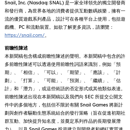
Snail, Inc. (Nasdaq: SNAL) 是一家全球領先的獨立開發商
和發行商，為世界各地的消費者提供互動數碼娛樂，擁有一
流的優質遊戲系列產品，設計可在各種平台上使用，包括遊
戲機、PC 和流動裝置。如欲了解更多資訊，請瀏覽：
https://snail.com/
。
前瞻性陳述
本新聞稿包含構成前瞻性陳述的聲明。本新聞稿中包含的許
多前瞻性陳述可以透過使用前瞻性詞語來識別，例如「預
期」、「相信」、「可以」、「期望」、「應該」、「計
劃」、「打算」、「可能」、「預測」、「繼續」、「估
計」和「潛力」，或這些術語的否定形式或其他類似表達。
前瞻性陳述出現在本新聞稿以及我們向 SEC 所提交公開文
件中的多個地方，包括但不限於有關 Snail Games 將新計
劃與創作者驅動生態系統結合的發行策略（旨在促進初期社
群互動、加快提升知名度，並奠定系列作品的長期發展潛
力），以及 Snail Games 投資建立與開發者和網紅實質連