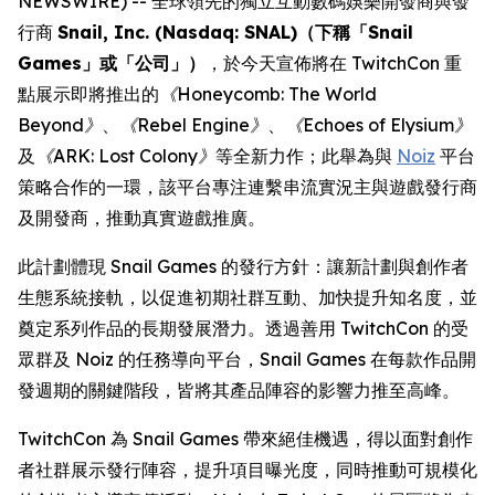
NEWSWIRE) -- 全球領先的獨立互動數碼娛樂開發商與發
行商
Snail, Inc. (Nasdaq: SNAL)（下稱「Snail
Games」或「公司」）
，於今天宣佈將在 TwitchCon 重
點展示即將推出的
《Honeycomb: The World
Beyond》
、
《Rebel Engine》
、
《Echoes of Elysium》
及
《ARK: Lost Colony》
等全新力作；此舉為與
Noiz
平台
策略合作的一環，該平台專注連繫串流實況主與遊戲發行商
及開發商，推動真實遊戲推廣。
此計劃體現 Snail Games 的發行方針：讓新計劃與創作者
生態系統接軌，以促進初期社群互動、加快提升知名度，並
奠定系列作品的長期發展潛力。透過善用 TwitchCon 的受
眾群及 Noiz 的任務導向平台，Snail Games 在每款作品開
發週期的關鍵階段，皆將其產品陣容的影響力推至高峰。
TwitchCon 為 Snail Games 帶來絕佳機遇，得以面對創作
者社群展示發行陣容，提升項目曝光度，同時推動可規模化