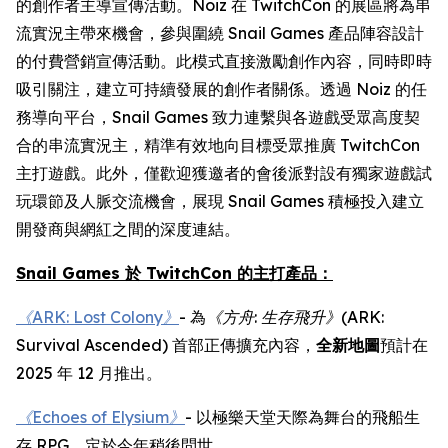
的創作者主導宣傳活動。Noiz 在 TwitchCon 的展區將為串
流實況主帶來機會，參與圍繞 Snail Games 產品陣容設計
的付費營銷宣傳活動。此模式直接激勵創作內容，同時即時
吸引關注，建立可持續發展的創作者關係。透過 Noiz 的任
務導向平台，Snail Games 致力連繫與各遊戲受眾高度契
合的串流實況主，精準有效地向目標受眾推廣 TwitchCon
主打遊戲。此外，僅歡迎獲邀者的會後派對設有獨家遊戲試
玩環節及人脈交流機會，展現 Snail Games 積極投入建立
開發商與網紅之間的深度連結。
Snail Games 於 TwitchCon 的主打產品：
《ARK: Lost Colony》
- 為
《方舟
:
生存飛升》
(ARK:
Survival Ascended)
首部正傳擴充內容，
全新地圖
預計在
2025 年 12 月推出。
《Echoes of Elysium》
- 以極樂天堂天際為舞台的飛船生
存 RPG，定於今年稍後問世。